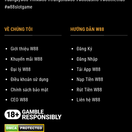
#w88slotgame
VỀ CHÚNG TÔI
HƯỚNG DẪN W88
Giới thiệu W88
Đăng Ký
Khuyến mãi W88
Đăng Nhập
Đại lý W88
Tải App W88
Điều khoản sử dụng
Nạp Tiền W88
Chính sách bảo mật
Rút Tiền W88
CEO W88
Liên hệ W88