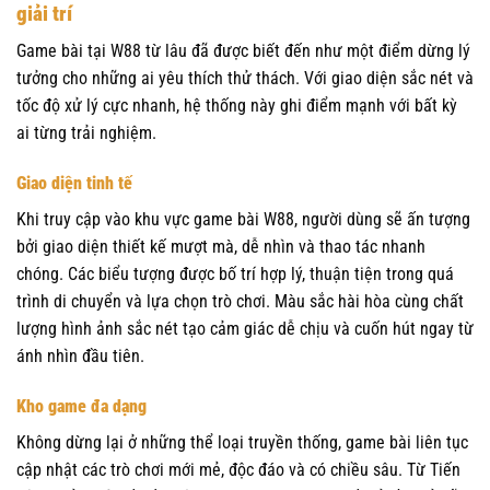
giải trí
Game bài tại W88 từ lâu đã được biết đến như một điểm dừng lý
tưởng cho những ai yêu thích thử thách. Với giao diện sắc nét và
tốc độ xử lý cực nhanh, hệ thống này ghi điểm mạnh với bất kỳ
ai từng trải nghiệm.
Giao diện tinh tế
Khi truy cập vào khu vực game bài W88, người dùng sẽ ấn tượng
bởi giao diện thiết kế mượt mà, dễ nhìn và thao tác nhanh
chóng. Các biểu tượng được bố trí hợp lý, thuận tiện trong quá
trình di chuyển và lựa chọn trò chơi. Màu sắc hài hòa cùng chất
lượng hình ảnh sắc nét tạo cảm giác dễ chịu và cuốn hút ngay từ
ánh nhìn đầu tiên.
Kho game đa dạng
Không dừng lại ở những thể loại truyền thống, game bài liên tục
cập nhật các trò chơi mới mẻ, độc đáo và có chiều sâu. Từ Tiến