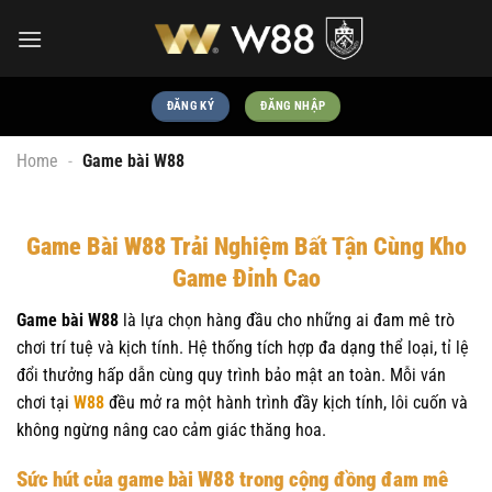
Bỏ
qua
nội
dung
ĐĂNG KÝ
ĐĂNG NHẬP
Home
-
Game bài W88
Game Bài W88 Trải Nghiệm Bất Tận Cùng Kho
Game Đỉnh Cao
Game bài W88
là lựa chọn hàng đầu cho những ai đam mê trò
chơi trí tuệ và kịch tính. Hệ thống tích hợp đa dạng thể loại, tỉ lệ
đổi thưởng hấp dẫn cùng quy trình bảo mật an toàn. Mỗi ván
chơi tại
W88
đều mở ra một hành trình đầy kịch tính, lôi cuốn và
không ngừng nâng cao cảm giác thăng hoa.
Sức hút của game bài W88 trong cộng đồng đam mê