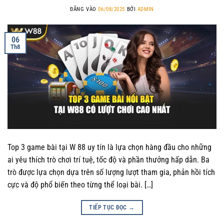
ĐĂNG VÀO
06/08/2025
BỞI
ADMIN
06
Th8
Top 3 game bài tại W 88 uy tín là lựa chọn hàng đầu cho những
ai yêu thích trò chơi trí tuệ, tốc độ và phần thưởng hấp dẫn. Ba
trò được lựa chọn dựa trên số lượng lượt tham gia, phản hồi tích
cực và độ phổ biến theo từng thể loại bài. […]
TIẾP TỤC ĐỌC
→