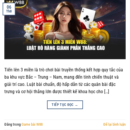
06
Th8
Tiến lên 3 miền là trò chơi bài truyền thống kết hợp quy tắc của
ba khu vực Bắc – Trung – Nam, mang đến tính chiến thuật và
giải trí cao. Luật bài chuẩn, độ hấp dẫn từ các quân bài đặc
trưng và cơ hội thắng lớn được thiết kế khoa học cho […]
TIẾP TỤC ĐỌC
→
Đăng trong
Game bài W88
Để lại bình luận