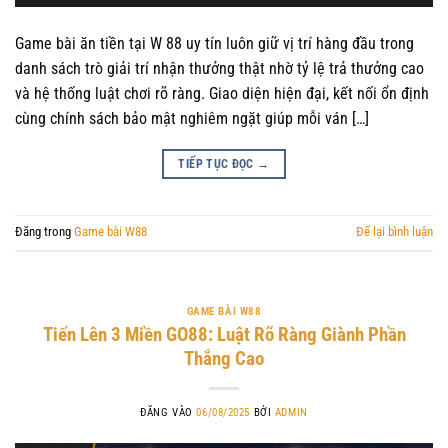
Game bài ăn tiền tại W 88 uy tín luôn giữ vị trí hàng đầu trong
danh sách trò giải trí nhận thưởng thật nhờ tỷ lệ trả thưởng cao
và hệ thống luật chơi rõ ràng. Giao diện hiện đại, kết nối ổn định
cùng chính sách bảo mật nghiêm ngặt giúp mỗi ván […]
TIẾP TỤC ĐỌC
→
Đăng trong
Game bài W88
Để lại bình luận
GAME BÀI W88
Tiến Lên 3 Miền GO88: Luật Rõ Ràng Giành Phần
Thắng Cao
ĐĂNG VÀO
06/08/2025
BỞI
ADMIN