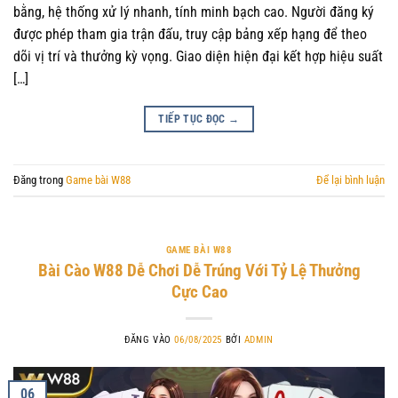
bằng, hệ thống xử lý nhanh, tính minh bạch cao. Người đăng ký
được phép tham gia trận đấu, truy cập bảng xếp hạng để theo
dõi vị trí và thưởng kỳ vọng. Giao diện hiện đại kết hợp hiệu suất
[…]
TIẾP TỤC ĐỌC
→
Đăng trong
Game bài W88
Để lại bình luận
GAME BÀI W88
Bài Cào W88 Dễ Chơi Dễ Trúng Với Tỷ Lệ Thưởng
Cực Cao
ĐĂNG VÀO
06/08/2025
BỞI
ADMIN
06