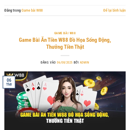
Đăng trong
Game bài W88
Để lại bình luận
GAME BÀI W88
Game Bài Ăn Tiền W88 Đồ Họa Sống Động,
Thưởng Tiền Thật
ĐĂNG VÀO
06/08/2025
BỞI
ADMIN
06
Th8